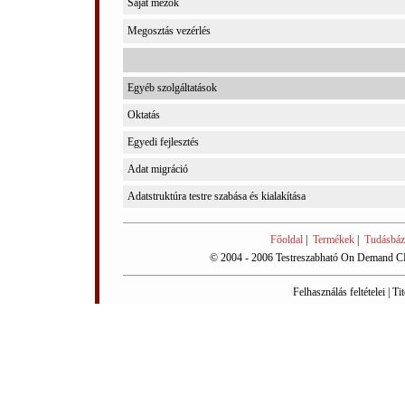
Saját mezők
Megosztás vezérlés
Egyéb szolgáltatások
Oktatás
Egyedi fejlesztés
Adat migráció
Adatstruktúra testre szabása és kialakítása
Főoldal
|
Termékek
|
Tudásbáz
© 2004 - 2006 Testreszabható On Demand CR
Felhasználás feltételei
|
Tit