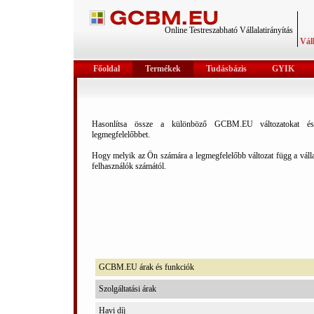
Online Testreszabható Vállalatirányítás
Váll
Főoldal
Termékek
Tudásbázis
GYIK
Hasonlítsa össze a különböző GCBM.EU változatokat é
legmegfelelőbbet.
Hogy melyik az Ön számára a legmegfelelőbb változat függ a vállal
felhasználók számától.
GCBM.EU árak és funkciók
Szolgáltatási árak
Havi díj