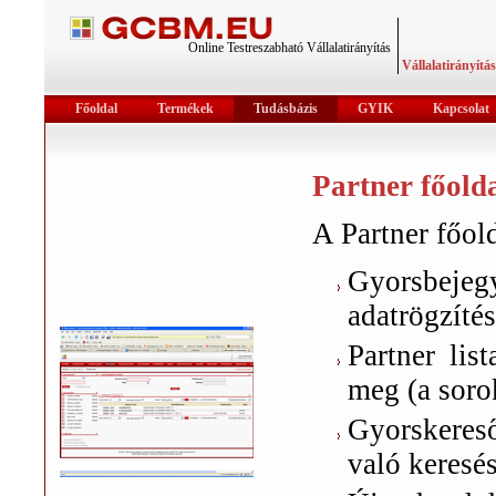
Online Testreszabható Vállalatirányítás
Vállalatirányítá
Főoldal
Termékek
Tudásbázis
GYIK
Kapcsolat
Partner főold
A Partner főol
Gyorsbeje
adatrögzítés
Partner list
meg (a soro
Gyorskereső:
való keresé