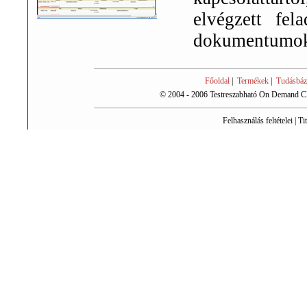
elvégzett fel
dokumentumo
Főoldal
|
Termékek
|
Tudásbáz
© 2004 - 2006 Testreszabható On Demand CR
Felhasználás feltételei
|
Ti