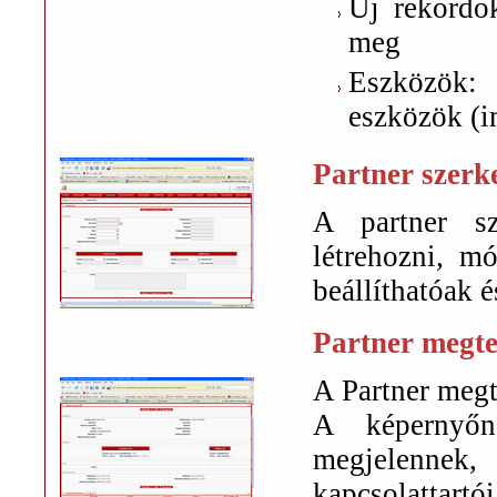
Új rekordok
meg
Eszközök: 
eszközök (i
Partner szerk
A partner sz
létrehozni, m
beállíthatóak 
Partner megte
A Partner megt
A képernyőn
megjelennek,
kapcsolattartó