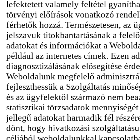
lefektetett valamely feltétel gyanít
törvényi előírások vonatkozó rendel
férhetők hozzá. Természetesen, az üg
jelszavuk titokbantartásának a felel
adatokat és információkat a Weboldal 
például az internetes címek. Ezen a
diagnosztizálásának elősegítése érde
Weboldalunk megfelelő adminisztrál
fejleszthessük a Szolgáltatás minősé
és az ügyfelektől származó nem beazo
statisztikai törzsadatok mennyiségét 
jellegű adatokat harmadik fél részé
dönt, hogy hivatkozási szolgáltatásu
céljából weboldalunkkal kapcsolatban