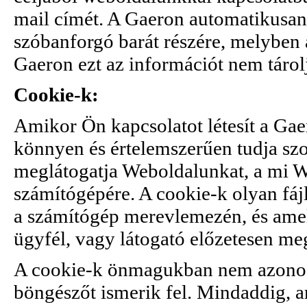
mail címét. A Gaeron automatikusan
szóbanforgó barát részére, melyben 
Gaeron ezt az információt nem tárolj
Cookie-k:
Amikor Ön kapcsolatot létesít a Ga
könnyen és értelemszerűen tudja sz
meglátogatja Weboldalunkat, a mi W
számítógépére. A cookie-k olyan fá
a számítógép merevlemezén, és amel
ügyfél, vagy látogató előzetesen me
A cookie-k önmagukban nem azonosí
böngészőt ismerik fel. Mindaddig, 