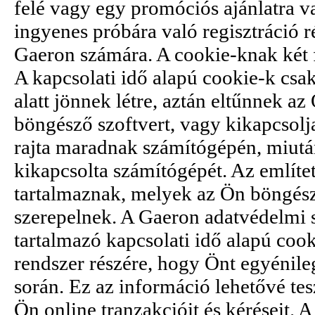
felé vagy egy promóciós ajánlatra v
ingyenes próbára való regisztráció r
Gaeron számára. A cookie-knak két fa
A kapcsolati idő alapú cookie-k csak
alatt jönnek létre, aztán eltűnnek a
böngésző szoftvert, vagy kikapcsolj
rajta maradnak számítógépén, miután
kikapcsolta számítógépét. Az említe
tartalmaznak, melyek az Ön böngész
szerepelnek. A Gaeron adatvédelmi 
tartalmazó kapcsolati idő alapú cook
rendszer részére, hogy Önt egyénile
során. Ez az információ lehetővé tes
Ön online tranzakcióit és kéréseit. A