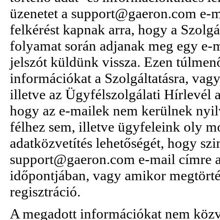
üzenetet a support@gaeron.com e-m
felkérést kapnak arra, hogy a Szolgá
folyamat során adjanak meg egy e-m
jelszót küldünk vissza. Ezen túlme
információkat a Szolgáltatásra, vagy 
illetve az Ügyfélszolgálati Hírlevél
hogy az e-mailek nem kerülnek nyi
félhez sem, illetve ügyfeleink oly m
adatközvetítés lehetőségét, hogy sz
support@gaeron.com e-mail címre a
időpontjában, vagy amikor megtörtén
regisztráció.
A megadott információkat nem közvet