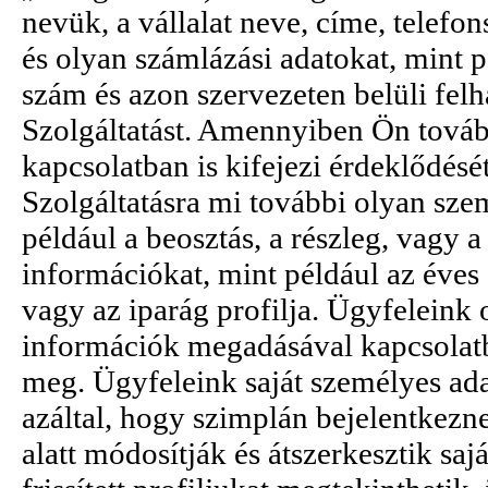
nevük, a vállalat neve, címe, telefo
és olyan számlázási adatokat, mint p
szám és azon szervezeten belüli fel
Szolgáltatást. Amennyiben Ön tová
kapcsolatban is kifejezi érdeklődésé
Szolgáltatásra mi további olyan sze
például a beosztás, a részleg, vagy 
információkat, mint például az éves 
vagy az iparág profilja. Ügyfeleink 
információk megadásával kapcsolatb
meg. Ügyfeleink saját személyes adat
azáltal, hogy szimplán bejelentkezn
alatt módosítják és átszerkesztik sa