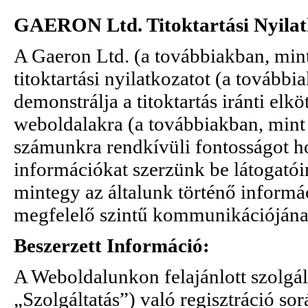
GAERON Ltd. Titoktartási Nyilat
A Gaeron Ltd. (a továbbiakban, mint
titoktartási nyilatkozatot (a tovább
demonstrálja a titoktartás iránti elk
weboldalakra (a továbbiakban, mint
számunkra rendkívüli fontosságot 
információkat szerzünk be látogatóin
mintegy az általunk történő informá
megfelelő szintű kommunikációjának
Beszerzett Információ:
A Weboldalunkon felajánlott szolgál
„Szolgáltatás”) való regisztráció sor