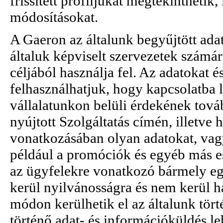
frissített profiljukat megtekinthetik,
módosításokat.
A Gaeron az általunk begyűjtött ada
általuk képviselt szervezetek számá
céljából használja fel. Az adatokat é
felhasználhatjuk, hogy kapcsolatba 
vállalatunkon belüli érdekének tová
nyújtott Szolgáltatás címén, illetve
vonatkozásában olyan adatokat, vag
például a promóciók és egyéb más e
az ügyfelekre vonatkozó bármely e
kerül nyilvánosságra és nem kerül h
módon kerülhetik el az általunk tört
történő adat- és információküldés l