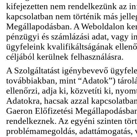
kifejezetten nem rendelkezünk az i
kapcsolatban nem történik más jelle
Megállapodásban. A Weboldalon kere
pénzügyi és számlázási adat, vagy i
ügyfeleink kvalifikáltságának ellenő
céljából kerülnek felhasználásra.
A Szolgáltatást igénybevevő ügyfele
továbbiakban, mint “Adatok”) tárolá
ellenőrzi, adja ki, közvetíti ki, nyom
Adatokra, hacsak azzal kapcsolatban
Gaeron Előfizetési Megállapodásban
rendelkeznek. Az egyéni szinten tört
problémamegoldás, adattámogatás, 