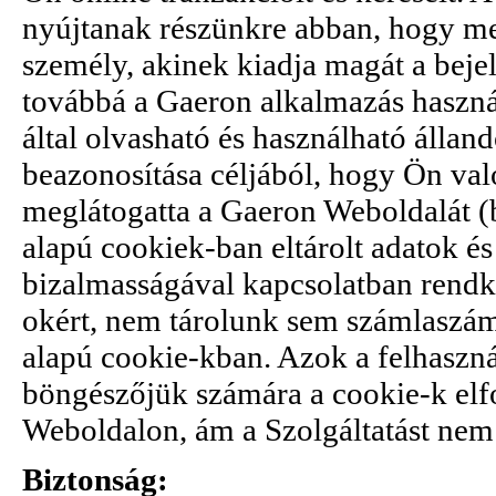
nyújtanak részünkre abban, hogy m
személy, akinek kiadja magát a beje
továbbá a Gaeron alkalmazás haszná
által olvasható és használható állan
beazonosítása céljából, hogy Ön val
meglátogatta a Gaeron Weboldalát (b
alapú cookiek-ban eltárolt adatok é
bizalmasságával kapcsolatban rendkí
okért, nem tárolunk sem számlaszám
alapú cookie-kban. Azok a felhaszná
böngészőjük számára a cookie-k elf
Weboldalon, ám a Szolgáltatást nem 
Biztonság: