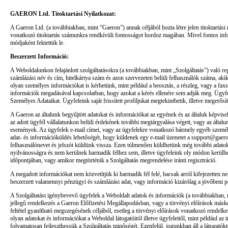
GAERON Ltd. Titoktartási Nyilatkozat:
A Gaeron Ltd. (a továbbiakban, mint “Gaeron”) annak céljából hozta létre jelen titoktartási
vonatkozó titoktartás számunkra rendkívüli fontosságot hordoz magában. Mivel fontos infor
módjaként fektettük le.
Beszerzett Információ:
A Weboldalunkon felajánlott szolgáltatásokra (a továbbiakban, mint „Szolgáltatás”) való reg
számlázási név és cím, hitelkártya szám és azon szervezeten belüli felhasználók száma, ak
olyan személyes információkat is kérhetünk, mint például a beosztás, a részleg, vagy a faxs
információk megadásával kapcsolatban, hogy azokat a kérés ellenére sem adják meg. Ügyfelei
Személyes Adataikat. Ügyfeleink saját frissített profiljukat megtekinthetik, illetve megerősí
A Gaeron az általunk begyűjtött adatokat és információkat az egyének és az általuk képvisel
az adott ügyfél vállalatunkon belüli érdekének további megtárgyalása végett, vagy az által
események. Az ügyfelek e-mail címei, vagy az ügyfelekre vonatkozó bármely egyéb személye
adat- és információküldés lehetőségét, hogy küldenek egy e-mail üzenetet a support@gaero
felhasználónevet és jelszót küldünk vissza. Ezen túlmenően küldhetünk még további adatokat
nyilvánosságra és nem kerülnek harmadik félhez sem, illetve ügyfeleink oly módon kerülhe
időpontjában, vagy amikor megtörténik a Szolgáltatás megrendelése iránti regisztráció.
A megadott információkat nem közvetítjük ki harmadik fél felé, hacsak arról kifejezetten
beszerzett valamennyi pénzügyi és számlázási adat, vagy információ kizárólag a jövőbeni pote
A Szolgáltatást igénybevevő ügyfelek a Weboldalt adatok és információk (a továbbiakban, mi
jellegű rendelkezés a Gaeron Előfizetési Megállapodásban, vagy a törvényi előírások másk
feltétel gyanítható megszegésének céljából, esetleg a törvényi előírások vonatkozó rendelke
olyan adatokat és információkat a Weboldal látogatóitól illetve ügyfeleitől, mint például a
folyamatosan fejleszthessük a Szolgáltatás minőségét. Ezenfelül, jogunkban áll a látogatóktó