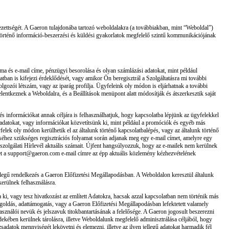
telezettségét. A Gaeron tulajdonába tartozó weboldalakra (a továbbiakban, mint “Weboldal”)
 történő információ-beszerzési és küldési gyakorlatok megfelelő szintű kommunikációjának
záma és e-mail címe, pénzügyi besorolása és olyan számlázási adatokat, mint például
ban is kifejezi érdeklődését, vagy amikor Ön beregisztrál a Szolgáltatásra mi további
olgozói létszám, vagy az iparág profilja. Ügyfeleink oly módon is eljárhatnak a további
lentkeznek a Weboldalra, és a Beállítások menüpont alatt módosítják és átszerkesztik saját
 és információkat annak céljára is felhasználhatjuk, hogy kapcsolatba lépjünk az ügyfelekkel
n adatokat, vagy információkat közvetítsünk ki, mint például a promóciók és egyéb más
ek oly módon kerülhetik el az általunk történő kapcsolatbalépés, vagy az általunk történő
séhez szükséges regisztrációs folyamat során adjanak meg egy e-mail címet, amelyre egy
élszolgálati Hírlevél aktuális számait. Újfent hangsúlyozzuk, hogy az e-mailek nem kerülnek
etet a support@gaeron.com e-mail címre az épp aktuális közlemény kézhezvételének
llegű rendelkezés a Gaeron Előfizetési Megállapodásban. A Weboldalon keresztül általunk
kerülnek felhasználásra.
 ki, vagy tesz hivatkozást az említett Adatokra, hacsak azzal kapcsolatban nem történik más
goldás, adattámogatás, vagy a Gaeron Előfizetési Megállapodásban lefektetett valamely
használói nevük és jelszavuk titokbantartásának a felelősége. A Gaeron jogosult beszerezni
rdekében kerülnek tárolásra, illetve Weboldalunk megfelelő adminisztrálása céljából, hogy
zsadatok mennyiségét lekövetni és elemezni, illetve az ilyen jellegű adatokat harmadik fél