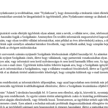
 nyilatkozatot (a továbbiakban, mint “Nyilatkozat”), hogy demonstrálja a titoktartás iránti elkö
mációkat szerzünk be látogatóinktól és ügyfeleinktől, jelen Nyilatkozatot mintegy az általunk
isztráció során elkérjük ügyfeleink olyan adatait, mint a nevük, a vállalat neve, címe, telefons
ik használni fogják a Szolgáltatást. Amennyiben Ön további információk megszerzésével kapcsolat
zám, vagy olyan további vállalati információkat, mint például az éves árbevétele(ek) aránya, a d
nk saját személyes adataikat bármikor frissíthetik, vagy törölhetik azáltal, hogy szimplán beje
thetik az elvégzett módosításokat.
t szervezetek számára nyújtandó Szolgáltatás létrehozásának céljából használja fel. Az adatokat
unk nyújtott Szolgáltatás címén, illetve hogy vállalatunk, vagy partnereink vonatkozásában olya
s adat, vagy információ nem kerül nyilvánosságra és nem kerül harmadik félhez sem. Az ügyfel
n.com e-mail címre. Ügyfeleink külön-külön felkérést kapnak arra, hogy a Szolgáltatás igénylé
 és információkat a Szolgáltatásra, vagy a vállalatra vonatkozó frissítésekről, illetve az Ügyf
tik el az általunk történő adatközvetítés lehetőségét, hogy szimplán küldenek egy e-mail üzen
 nem rendelkezünk az információkérés időpontjában, vagy azzal kapcsolatban nem történik más je
nciális ügyfeleink kvalifikáltságának ellenőrzése, illetve a Szolgáltatás leszámlázása céljából 
nt “Adatok”) tárolására használják fel. A Gaeron nem ellenőrzi, adja ki, közvetíti ki, nyomtatja
épp nem rendelkeznek. Az egyéni szinten történt adatrögzítések csakis és kizárólag problémame
zései alapján ellenőrizhetők, vagy férhetők hozzá. Természetesen, az ügyfeleket terheli saját fel
z internetes címek. Ezen adatok a technikai-műszaki problémák diagnosztizálásának elősegítése é
l és az ügyfelektől származó nem beazonosított és tömeges használatot, illetve a statisztikai tör