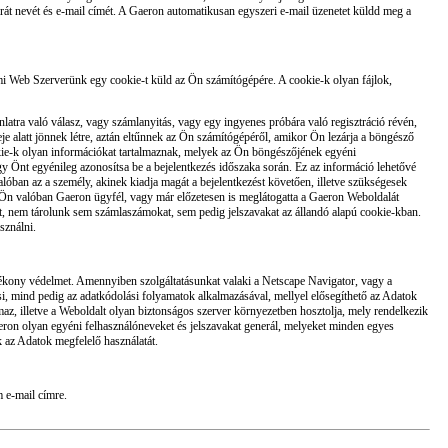
arát nevét és e-mail címét. A Gaeron automatikusan egyszeri e-mail üzenetet küldd meg a
mi Web Szerverünk egy cookie-t küld az Ön számítógépére. A cookie-k olyan fájlok,
tra való válasz, vagy számlanyitás, vagy egy ingyenes próbára való regisztráció révén,
eje alatt jönnek létre, aztán eltűnnek az Ön számítógépéről, amikor Ön lezárja a böngésző
okie-k olyan információkat tartalmaznak, melyek az Ön böngészőjének egyéni
gy Önt egyénileg azonosítsa be a bejelentkezés időszaka során. Ez az információ lehetővé
lóban az a személy, akinek kiadja magát a bejelentkezést követően, illetve szükségesek
y Ön valóban Gaeron ügyfél, vagy már előzetesen is meglátogatta a Gaeron Weboldalát
ért, nem tárolunk sem számlaszámokat, sem pedig jelszavakat az állandó alapú cookie-kban.
sználni.
atékony védelmet. Amennyiben szolgáltatásunkat valaki a Netscape Navigator, vagy a
ési, mind pedig az adatkódolási folyamatok alkalmazásával, mellyel elősegíthető az Adatok
maz, illetve a Weboldalt olyan biztonságos szerver környezetben hosztolja, mely rendelkezik
Gaeron olyan egyéni felhasználóneveket és jelszavakat generál, melyeket minden egyes
ák az Adatok megfelelő használatát.
 e-mail címre.