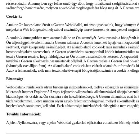
részére kiadni. Amennyiben egy felhasználó úgy dönt, hogy hivatkozási szolgáltatásunkat vá
szóbanforgó barát részére, melyben a weboldal meglátogatására hívja meg őt. A Gaeron ezt 
Cookie-k:
Amikor Ön kapcsolatot létesít a Gaeron Weboldallal, mi azon igyekszünk, hogy könnyen és
melyeket a Web Böngészők helyezik el a számítógép merevlemezén, és amelyekkel megállapít
A cookie-k önmagukban nem azonosítják be az Ön személyét. Azok pusztán a böngészőt isme
Ön teljességgel névtelen marad a Gaeron számára. A cookie-knak két fajtája van: kapcsolati 
szoftvert, vagy kikapcsolja számítógépét. Az állandó alapú cookie-k rajta maradnak számí
beazonosítójaként szerepelnek. A Gaeron adatvédelmi szempontból kódolt információkat tart
teszi a Gaeron részére, hogy feldolgozza az Ön online tranzakcióit és kéréseit. A kapcsola
továbbá a Gaeron alkalmazás használatának céljából. A Gaeron csakis a Gaeron által olvas
(bármelyik eset álljon fenn). Az állandó alapú cookiek-ban eltárolt adatok és információk
Azok a felhasználók, akik nem teszik lehetővé saját böngészőjük számára a cookie-k elfog
Biztonság:
Weboldalunk rendelkezik olyan biztonsági intézkedésekkel, melyek elősegítik az ellenőrzés
Microsoft Internet Explorer 5.5 vagy fejlettebb változatának alkalmazásával óhajtja használ
biztonságos, és csakis az Ön számára való hozzáférhetősége. A Gaeron dinamikus adat és kód
tűzfalvédelemmel, illetve minden olyan egyéb fejlett technológiával, mellyel elkerülhetők 
bejelentkezés során meg kell adni. Ezek a biztonsági intézkedések elősegítik a nem engedélye
További Információk:
A jelen Nyilatkozatra, vagy a jelen Weboldal gyakorlati eljárásaira vonatkozó bármely kér