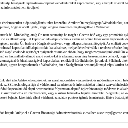
lasztja barátjának tájékoztatása céljából weboldalunkkal kapcsolatban, úgy elkérjük az adott b
az információt nem tárolja el.
 értelemszerűen tudja szolgáltatásunkat használni. Amikor Ön meglátogatja Weboldalunkat, a 
ható, hogy az adott ügyfél, vagy látogató előzetesen meglátogatta-e a Weboldalt.
rik fel. Mindaddig, amíg Ön nem azonosítja be magát a Gaeron felé vagy egy promóciós ajánla
idő és állandó alapú. A kapcsolati idő alapú cookie-k csakis az online tartózkodás kapcsolati id
tógépén, miután Ön lezárta a böngésző szoftvert, vagy kikapcsolta számítógépét. Az említett co
almazó kapcsolati idő alapú cookie-kat alkalmaz, mellyel lehetővé válik a rendszer részére, ho
ti idő alapú cookie-k segítséget nyújtanak részünkre abban, hogy megbizonyosodjunk arról Ön va
ható és használható állandó alapú cookie-kat is alkalmaz azon tény beazonosítása céljából, hog
 biztonságával és bizalmasságával kapcsolatban rendkívül körültekintően járunk el. Példának ok
adását, ugyan böngészhetnek a Weboldalon, ám a Szolgáltatást nem tudják majd teljes körűen ha
ünk alatt álló Adatok elvesztésének, az azzal kapcsolatos visszaélések és módosítások elleni h
ni, az SSL technológia látja el védelemmel az adatokat és információkat mind a szerverhitelesít
olt kapcsolati idő alapú beazonosítási folyamaton alapuló fejlett biztonsági módszert is alkal
és kiküszöbölhetők az interferenciák, vagy a külsős behatolók bejutási kísérletei. Végezetül, a 
zett bejutási kísérletek elleni védelmet, az adatok pontosságának fenntartását, illetve biztosítj
dését kérjük, küldje el a Gaeron Biztonsági Adminisztrátorának e-mailben a security@gaeron.com