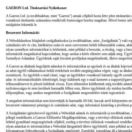
GAERON Ltd. Titoktartási Nyilatkozat:
A Gaeron Ltd. (a továbbiakban, mint “Gaeron”) annak céljából hozta létre jelen titoktartási
vonatkozó titoktartás számunkra rendkívüli fontosságot hordoz magában. Mivel fontos infor
módjaként fektettük le.
Beszerzett Információ:
A Weboldalunkon felajánlott szolgáltatásokra (a továbbiakban, mint „Szolgáltatás”) való reg
számlázási név és cím, hitelkártya szám és azon szervezeten belüli felhasználók száma, ak
olyan személyes információkat is kérhetünk, mint például a beosztás, a részleg, vagy a faxs
információk megadásával kapcsolatban, hogy azokat a kérés ellenére sem adják meg. Ügyfelei
Személyes Adataikat. Ügyfeleink saját frissített profiljukat megtekinthetik, illetve megerősí
A Gaeron az általunk begyűjtött adatokat és információkat az egyének és az általuk képvisel
az adott ügyfél vállalatunkon belüli érdekének további megtárgyalása végett, vagy az által
események. Az ügyfelek e-mail címei, vagy az ügyfelekre vonatkozó bármely egyéb személye
adat- és információküldés lehetőségét, hogy küldenek egy e-mail üzenetet a support@gaero
felhasználónevet és jelszót küldünk vissza. Ezen túlmenően küldhetünk még további adatokat
nyilvánosságra és nem kerülnek harmadik félhez sem, illetve ügyfeleink oly módon kerülhe
időpontjában, vagy amikor megtörténik a Szolgáltatás megrendelése iránti regisztráció.
A megadott információkat nem közvetítjük ki harmadik fél felé, hacsak arról kifejezetten
beszerzett valamennyi pénzügyi és számlázási adat, vagy információ kizárólag a jövőbeni pote
A Szolgáltatást igénybevevő ügyfelek a Weboldalt adatok és információk (a továbbiakban, mi
jellegű rendelkezés a Gaeron Előfizetési Megállapodásban, vagy a törvényi előírások másk
feltétel gyanítható megszegésének céljából, esetleg a törvényi előírások vonatkozó rendelke
olyan adatokat és információkat a Weboldal látogatóitól illetve ügyfeleitől, mint például a
folyamatosan fejleszthessük a Szolgáltatás minőségét. Ezenfelül, jogunkban áll a látogatóktó