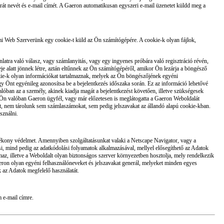
arát nevét és e-mail címét. A Gaeron automatikusan egyszeri e-mail üzenetet küldd meg a
mi Web Szerverünk egy cookie-t küld az Ön számítógépére. A cookie-k olyan fájlok,
tra való válasz, vagy számlanyitás, vagy egy ingyenes próbára való regisztráció révén,
eje alatt jönnek létre, aztán eltűnnek az Ön számítógépéről, amikor Ön lezárja a böngésző
okie-k olyan információkat tartalmaznak, melyek az Ön böngészőjének egyéni
gy Önt egyénileg azonosítsa be a bejelentkezés időszaka során. Ez az információ lehetővé
lóban az a személy, akinek kiadja magát a bejelentkezést követően, illetve szükségesek
y Ön valóban Gaeron ügyfél, vagy már előzetesen is meglátogatta a Gaeron Weboldalát
ért, nem tárolunk sem számlaszámokat, sem pedig jelszavakat az állandó alapú cookie-kban.
sználni.
atékony védelmet. Amennyiben szolgáltatásunkat valaki a Netscape Navigator, vagy a
ési, mind pedig az adatkódolási folyamatok alkalmazásával, mellyel elősegíthető az Adatok
maz, illetve a Weboldalt olyan biztonságos szerver környezetben hosztolja, mely rendelkezik
Gaeron olyan egyéni felhasználóneveket és jelszavakat generál, melyeket minden egyes
ák az Adatok megfelelő használatát.
 e-mail címre.