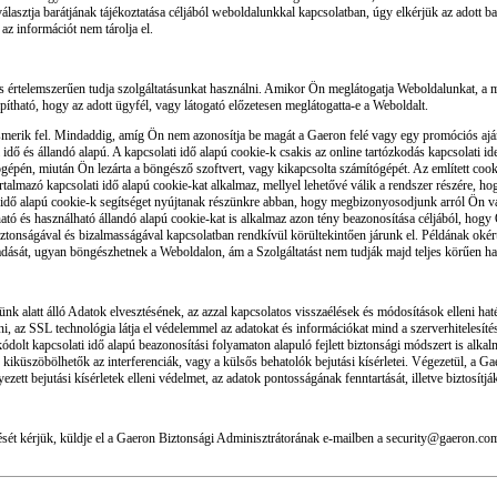
lasztja barátjának tájékoztatása céljából weboldalunkkal kapcsolatban, úgy elkérjük az adott b
az információt nem tárolja el.
 értelemszerűen tudja szolgáltatásunkat használni. Amikor Ön meglátogatja Weboldalunkat, a 
ható, hogy az adott ügyfél, vagy látogató előzetesen meglátogatta-e a Weboldalt.
rik fel. Mindaddig, amíg Ön nem azonosítja be magát a Gaeron felé vagy egy promóciós ajánla
idő és állandó alapú. A kapcsolati idő alapú cookie-k csakis az online tartózkodás kapcsolati id
tógépén, miután Ön lezárta a böngésző szoftvert, vagy kikapcsolta számítógépét. Az említett co
almazó kapcsolati idő alapú cookie-kat alkalmaz, mellyel lehetővé válik a rendszer részére, ho
ti idő alapú cookie-k segítséget nyújtanak részünkre abban, hogy megbizonyosodjunk arról Ön va
ható és használható állandó alapú cookie-kat is alkalmaz azon tény beazonosítása céljából, hog
 biztonságával és bizalmasságával kapcsolatban rendkívül körültekintően járunk el. Példának ok
adását, ugyan böngészhetnek a Weboldalon, ám a Szolgáltatást nem tudják majd teljes körűen ha
ünk alatt álló Adatok elvesztésének, az azzal kapcsolatos visszaélések és módosítások elleni h
ni, az SSL technológia látja el védelemmel az adatokat és információkat mind a szerverhitelesít
olt kapcsolati idő alapú beazonosítási folyamaton alapuló fejlett biztonsági módszert is alkal
és kiküszöbölhetők az interferenciák, vagy a külsős behatolók bejutási kísérletei. Végezetül, a 
zett bejutási kísérletek elleni védelmet, az adatok pontosságának fenntartását, illetve biztosítj
dését kérjük, küldje el a Gaeron Biztonsági Adminisztrátorának e-mailben a security@gaeron.com