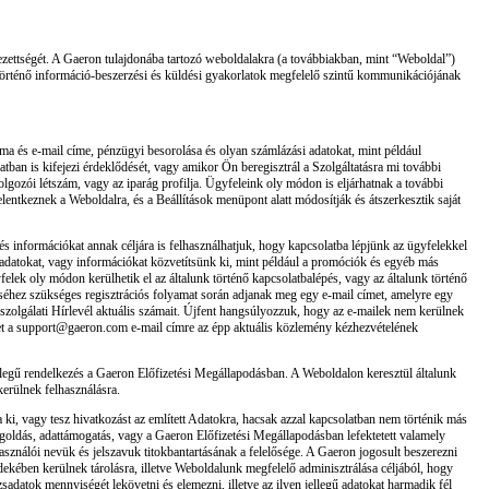
telezettségét. A Gaeron tulajdonába tartozó weboldalakra (a továbbiakban, mint “Weboldal”)
 történő információ-beszerzési és küldési gyakorlatok megfelelő szintű kommunikációjának
záma és e-mail címe, pénzügyi besorolása és olyan számlázási adatokat, mint például
ban is kifejezi érdeklődését, vagy amikor Ön beregisztrál a Szolgáltatásra mi további
olgozói létszám, vagy az iparág profilja. Ügyfeleink oly módon is eljárhatnak a további
lentkeznek a Weboldalra, és a Beállítások menüpont alatt módosítják és átszerkesztik saját
 és információkat annak céljára is felhasználhatjuk, hogy kapcsolatba lépjünk az ügyfelekkel
n adatokat, vagy információkat közvetítsünk ki, mint például a promóciók és egyéb más
ek oly módon kerülhetik el az általunk történő kapcsolatbalépés, vagy az általunk történő
séhez szükséges regisztrációs folyamat során adjanak meg egy e-mail címet, amelyre egy
élszolgálati Hírlevél aktuális számait. Újfent hangsúlyozzuk, hogy az e-mailek nem kerülnek
etet a support@gaeron.com e-mail címre az épp aktuális közlemény kézhezvételének
llegű rendelkezés a Gaeron Előfizetési Megállapodásban. A Weboldalon keresztül általunk
kerülnek felhasználásra.
 ki, vagy tesz hivatkozást az említett Adatokra, hacsak azzal kapcsolatban nem történik más
goldás, adattámogatás, vagy a Gaeron Előfizetési Megállapodásban lefektetett valamely
használói nevük és jelszavuk titokbantartásának a felelősége. A Gaeron jogosult beszerezni
rdekében kerülnek tárolásra, illetve Weboldalunk megfelelő adminisztrálása céljából, hogy
zsadatok mennyiségét lekövetni és elemezni, illetve az ilyen jellegű adatokat harmadik fél