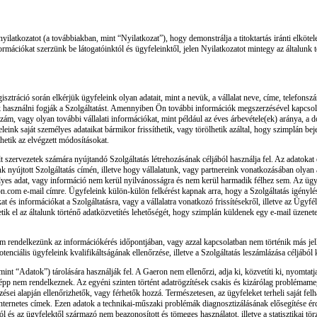
 nyilatkozatot (a továbbiakban, mint “Nyilatkozat”), hogy demonstrálja a titoktartás iránti elkö
mációkat szerzünk be látogatóinktól és ügyfeleinktől, jelen Nyilatkozatot mintegy az általunk
isztráció során elkérjük ügyfeleink olyan adatait, mint a nevük, a vállalat neve, címe, telefons
ik használni fogják a Szolgáltatást. Amennyiben Ön további információk megszerzésével kapcsolat
zám, vagy olyan további vállalati információkat, mint például az éves árbevétele(ek) aránya, a d
nk saját személyes adataikat bármikor frissíthetik, vagy törölhetik azáltal, hogy szimplán beje
thetik az elvégzett módosításokat.
t szervezetek számára nyújtandó Szolgáltatás létrehozásának céljából használja fel. Az adatokat
unk nyújtott Szolgáltatás címén, illetve hogy vállalatunk, vagy partnereink vonatkozásában olya
s adat, vagy információ nem kerül nyilvánosságra és nem kerül harmadik félhez sem. Az ügyfel
n.com e-mail címre. Ügyfeleink külön-külön felkérést kapnak arra, hogy a Szolgáltatás igénylé
 és információkat a Szolgáltatásra, vagy a vállalatra vonatkozó frissítésekről, illetve az Ügyf
tik el az általunk történő adatközvetítés lehetőségét, hogy szimplán küldenek egy e-mail üzen
 nem rendelkezünk az információkérés időpontjában, vagy azzal kapcsolatban nem történik más je
nciális ügyfeleink kvalifikáltságának ellenőrzése, illetve a Szolgáltatás leszámlázása céljából 
nt “Adatok”) tárolására használják fel. A Gaeron nem ellenőrzi, adja ki, közvetíti ki, nyomtatja
épp nem rendelkeznek. Az egyéni szinten történt adatrögzítések csakis és kizárólag problémame
zései alapján ellenőrizhetők, vagy férhetők hozzá. Természetesen, az ügyfeleket terheli saját fel
z internetes címek. Ezen adatok a technikai-műszaki problémák diagnosztizálásának elősegítése é
l és az ügyfelektől származó nem beazonosított és tömeges használatot, illetve a statisztikai tör