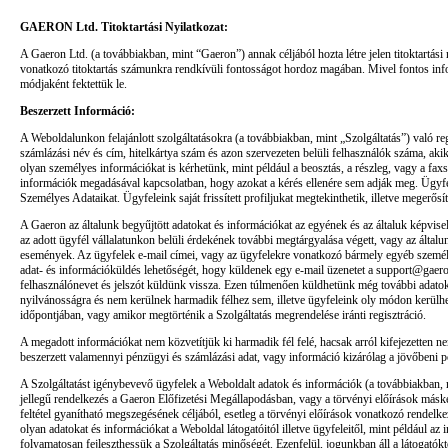
GAERON Ltd. Titoktartási Nyilatkozat:
A Gaeron Ltd. (a továbbiakban, mint “Gaeron”) annak céljából hozta létre jelen titoktartási
vonatkozó titoktartás számunkra rendkívüli fontosságot hordoz magában. Mivel fontos infor
módjaként fektettük le.
Beszerzett Információ:
A Weboldalunkon felajánlott szolgáltatásokra (a továbbiakban, mint „Szolgáltatás”) való reg
számlázási név és cím, hitelkártya szám és azon szervezeten belüli felhasználók száma, ak
olyan személyes információkat is kérhetünk, mint például a beosztás, a részleg, vagy a faxs
információk megadásával kapcsolatban, hogy azokat a kérés ellenére sem adják meg. Ügyfelei
Személyes Adataikat. Ügyfeleink saját frissített profiljukat megtekinthetik, illetve megerősí
A Gaeron az általunk begyűjtött adatokat és információkat az egyének és az általuk képvisel
az adott ügyfél vállalatunkon belüli érdekének további megtárgyalása végett, vagy az által
események. Az ügyfelek e-mail címei, vagy az ügyfelekre vonatkozó bármely egyéb személye
adat- és információküldés lehetőségét, hogy küldenek egy e-mail üzenetet a support@gaero
felhasználónevet és jelszót küldünk vissza. Ezen túlmenően küldhetünk még további adatokat
nyilvánosságra és nem kerülnek harmadik félhez sem, illetve ügyfeleink oly módon kerülhe
időpontjában, vagy amikor megtörténik a Szolgáltatás megrendelése iránti regisztráció.
A megadott információkat nem közvetítjük ki harmadik fél felé, hacsak arról kifejezetten
beszerzett valamennyi pénzügyi és számlázási adat, vagy információ kizárólag a jövőbeni pote
A Szolgáltatást igénybevevő ügyfelek a Weboldalt adatok és információk (a továbbiakban, mi
jellegű rendelkezés a Gaeron Előfizetési Megállapodásban, vagy a törvényi előírások másk
feltétel gyanítható megszegésének céljából, esetleg a törvényi előírások vonatkozó rendelke
olyan adatokat és információkat a Weboldal látogatóitól illetve ügyfeleitől, mint például a
folyamatosan fejleszthessük a Szolgáltatás minőségét. Ezenfelül, jogunkban áll a látogatóktó