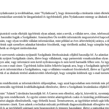
 nyilatkozatot (a továbbiakban, mint “Nyilatkozat”), hogy demonstrálja a titoktartás iránti elkö
mációkat szerzünk be látogatóinktól és ügyfeleinktől, jelen Nyilatkozatot mintegy az általunk
isztráció során elkérjük ügyfeleink olyan adatait, mint a nevük, a vállalat neve, címe, telefons
ik használni fogják a Szolgáltatást. Amennyiben Ön további információk megszerzésével kapcsolat
zám, vagy olyan további vállalati információkat, mint például az éves árbevétele(ek) aránya, a d
nk saját személyes adataikat bármikor frissíthetik, vagy törölhetik azáltal, hogy szimplán beje
thetik az elvégzett módosításokat.
t szervezetek számára nyújtandó Szolgáltatás létrehozásának céljából használja fel. Az adatokat
unk nyújtott Szolgáltatás címén, illetve hogy vállalatunk, vagy partnereink vonatkozásában olya
s adat, vagy információ nem kerül nyilvánosságra és nem kerül harmadik félhez sem. Az ügyfel
n.com e-mail címre. Ügyfeleink külön-külön felkérést kapnak arra, hogy a Szolgáltatás igénylé
 és információkat a Szolgáltatásra, vagy a vállalatra vonatkozó frissítésekről, illetve az Ügyf
tik el az általunk történő adatközvetítés lehetőségét, hogy szimplán küldenek egy e-mail üzen
 nem rendelkezünk az információkérés időpontjában, vagy azzal kapcsolatban nem történik más je
nciális ügyfeleink kvalifikáltságának ellenőrzése, illetve a Szolgáltatás leszámlázása céljából 
nt “Adatok”) tárolására használják fel. A Gaeron nem ellenőrzi, adja ki, közvetíti ki, nyomtatja
épp nem rendelkeznek. Az egyéni szinten történt adatrögzítések csakis és kizárólag problémame
zései alapján ellenőrizhetők, vagy férhetők hozzá. Természetesen, az ügyfeleket terheli saját fel
z internetes címek. Ezen adatok a technikai-műszaki problémák diagnosztizálásának elősegítése é
l és az ügyfelektől származó nem beazonosított és tömeges használatot, illetve a statisztikai tör