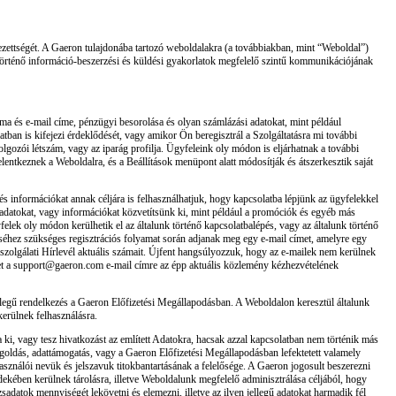
telezettségét. A Gaeron tulajdonába tartozó weboldalakra (a továbbiakban, mint “Weboldal”)
 történő információ-beszerzési és küldési gyakorlatok megfelelő szintű kommunikációjának
záma és e-mail címe, pénzügyi besorolása és olyan számlázási adatokat, mint például
ban is kifejezi érdeklődését, vagy amikor Ön beregisztrál a Szolgáltatásra mi további
olgozói létszám, vagy az iparág profilja. Ügyfeleink oly módon is eljárhatnak a további
lentkeznek a Weboldalra, és a Beállítások menüpont alatt módosítják és átszerkesztik saját
 és információkat annak céljára is felhasználhatjuk, hogy kapcsolatba lépjünk az ügyfelekkel
n adatokat, vagy információkat közvetítsünk ki, mint például a promóciók és egyéb más
ek oly módon kerülhetik el az általunk történő kapcsolatbalépés, vagy az általunk történő
séhez szükséges regisztrációs folyamat során adjanak meg egy e-mail címet, amelyre egy
élszolgálati Hírlevél aktuális számait. Újfent hangsúlyozzuk, hogy az e-mailek nem kerülnek
etet a support@gaeron.com e-mail címre az épp aktuális közlemény kézhezvételének
llegű rendelkezés a Gaeron Előfizetési Megállapodásban. A Weboldalon keresztül általunk
kerülnek felhasználásra.
 ki, vagy tesz hivatkozást az említett Adatokra, hacsak azzal kapcsolatban nem történik más
goldás, adattámogatás, vagy a Gaeron Előfizetési Megállapodásban lefektetett valamely
használói nevük és jelszavuk titokbantartásának a felelősége. A Gaeron jogosult beszerezni
rdekében kerülnek tárolásra, illetve Weboldalunk megfelelő adminisztrálása céljából, hogy
zsadatok mennyiségét lekövetni és elemezni, illetve az ilyen jellegű adatokat harmadik fél