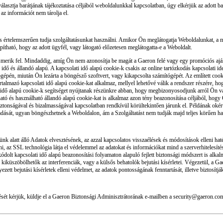
lasztja barátjának tájékoztatása céljából weboldalunkkal kapcsolatban, úgy elkérjük az adott b
az információt nem tárolja el.
 értelemszerűen tudja szolgáltatásunkat használni. Amikor Ön meglátogatja Weboldalunkat, a 
ható, hogy az adott ügyfél, vagy látogató előzetesen meglátogatta-e a Weboldalt.
rik fel. Mindaddig, amíg Ön nem azonosítja be magát a Gaeron felé vagy egy promóciós ajánla
idő és állandó alapú. A kapcsolati idő alapú cookie-k csakis az online tartózkodás kapcsolati id
tógépén, miután Ön lezárta a böngésző szoftvert, vagy kikapcsolta számítógépét. Az említett co
almazó kapcsolati idő alapú cookie-kat alkalmaz, mellyel lehetővé válik a rendszer részére, ho
ti idő alapú cookie-k segítséget nyújtanak részünkre abban, hogy megbizonyosodjunk arról Ön va
ható és használható állandó alapú cookie-kat is alkalmaz azon tény beazonosítása céljából, hog
 biztonságával és bizalmasságával kapcsolatban rendkívül körültekintően járunk el. Példának ok
adását, ugyan böngészhetnek a Weboldalon, ám a Szolgáltatást nem tudják majd teljes körűen ha
ünk alatt álló Adatok elvesztésének, az azzal kapcsolatos visszaélések és módosítások elleni h
ni, az SSL technológia látja el védelemmel az adatokat és információkat mind a szerverhitelesít
olt kapcsolati idő alapú beazonosítási folyamaton alapuló fejlett biztonsági módszert is alkal
és kiküszöbölhetők az interferenciák, vagy a külsős behatolók bejutási kísérletei. Végezetül, a 
zett bejutási kísérletek elleni védelmet, az adatok pontosságának fenntartását, illetve biztosítj
dését kérjük, küldje el a Gaeron Biztonsági Adminisztrátorának e-mailben a security@gaeron.com