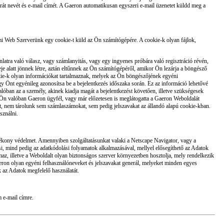
arát nevét és e-mail címét. A Gaeron automatikusan egyszeri e-mail üzenetet küldd meg a
mi Web Szerverünk egy cookie-t küld az Ön számítógépére. A cookie-k olyan fájlok,
tra való válasz, vagy számlanyitás, vagy egy ingyenes próbára való regisztráció révén,
eje alatt jönnek létre, aztán eltűnnek az Ön számítógépéről, amikor Ön lezárja a böngésző
okie-k olyan információkat tartalmaznak, melyek az Ön böngészőjének egyéni
gy Önt egyénileg azonosítsa be a bejelentkezés időszaka során. Ez az információ lehetővé
lóban az a személy, akinek kiadja magát a bejelentkezést követően, illetve szükségesek
y Ön valóban Gaeron ügyfél, vagy már előzetesen is meglátogatta a Gaeron Weboldalát
ért, nem tárolunk sem számlaszámokat, sem pedig jelszavakat az állandó alapú cookie-kban.
sználni.
atékony védelmet. Amennyiben szolgáltatásunkat valaki a Netscape Navigator, vagy a
ési, mind pedig az adatkódolási folyamatok alkalmazásával, mellyel elősegíthető az Adatok
maz, illetve a Weboldalt olyan biztonságos szerver környezetben hosztolja, mely rendelkezik
Gaeron olyan egyéni felhasználóneveket és jelszavakat generál, melyeket minden egyes
ák az Adatok megfelelő használatát.
 e-mail címre.