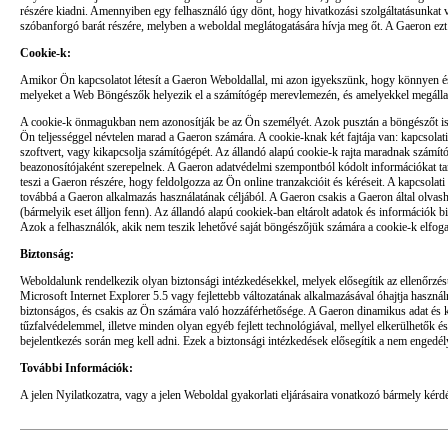
részére kiadni. Amennyiben egy felhasználó úgy dönt, hogy hivatkozási szolgáltatásunkat vá
szóbanforgó barát részére, melyben a weboldal meglátogatására hívja meg őt. A Gaeron ezt 
Cookie-k:
Amikor Ön kapcsolatot létesít a Gaeron Weboldallal, mi azon igyekszünk, hogy könnyen és
melyeket a Web Böngészők helyezik el a számítógép merevlemezén, és amelyekkel megállapít
A cookie-k önmagukban nem azonosítják be az Ön személyét. Azok pusztán a böngészőt isme
Ön teljességgel névtelen marad a Gaeron számára. A cookie-knak két fajtája van: kapcsolati 
szoftvert, vagy kikapcsolja számítógépét. Az állandó alapú cookie-k rajta maradnak számí
beazonosítójaként szerepelnek. A Gaeron adatvédelmi szempontból kódolt információkat tart
teszi a Gaeron részére, hogy feldolgozza az Ön online tranzakcióit és kéréseit. A kapcsola
továbbá a Gaeron alkalmazás használatának céljából. A Gaeron csakis a Gaeron által olvas
(bármelyik eset álljon fenn). Az állandó alapú cookiek-ban eltárolt adatok és információk
Azok a felhasználók, akik nem teszik lehetővé saját böngészőjük számára a cookie-k elfog
Biztonság:
Weboldalunk rendelkezik olyan biztonsági intézkedésekkel, melyek elősegítik az ellenőrzés
Microsoft Internet Explorer 5.5 vagy fejlettebb változatának alkalmazásával óhajtja használ
biztonságos, és csakis az Ön számára való hozzáférhetősége. A Gaeron dinamikus adat és kód
tűzfalvédelemmel, illetve minden olyan egyéb fejlett technológiával, mellyel elkerülhetők 
bejelentkezés során meg kell adni. Ezek a biztonsági intézkedések elősegítik a nem engedélye
További Információk:
A jelen Nyilatkozatra, vagy a jelen Weboldal gyakorlati eljárásaira vonatkozó bármely kér