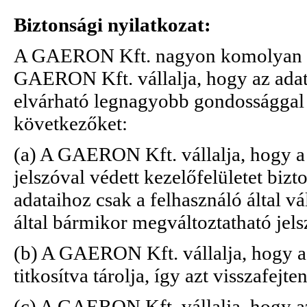
Biztonsági nyilatkozat:
A GAERON Kft. nagyon komolyan ves
GAERON Kft. vállalja, hogy az adato
elvárható legnagyobb gondossággal já
következőket:
(a) A GAERON Kft. vállalja, hogy a
jelszóval védett kezelőfelületet bizt
adataihoz csak a felhasználó által vá
által bármikor megváltoztatható jels
(b) A GAERON Kft. vállalja, hogy a 
titkosítva tárolja, így azt visszafejte
(c) A GAERON Kft, vállalja, hogy az