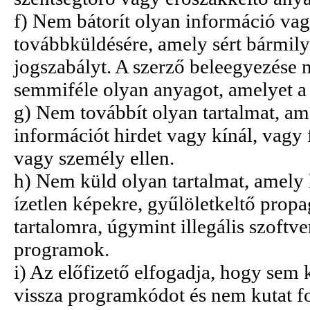
f) Nem bátorít olyan információ vag
továbbküldésére, amely sért bármily
jogszabályt. A szerző beleegyezése 
semmiféle olyan anyagot, amelyet a 
g) Nem továbbít olyan tartalmat, am
információt hirdet vagy kínál, vagy 
vagy személy ellen.
h) Nem küld olyan tartalmat, amely 
ízetlen képekre, gyűlöletkeltő propa
tartalomra, úgymint illegális szoft
programok.
i) Az előfizető elfogadja, hogy sem
vissza programkódot és nem kutat f