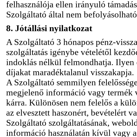
felhasználója ellen irányuló támadás
Szolgáltató által nem befolyásolhat
8. Jótállási nyilatkozat
A Szolgáltató 3 hónapos pénz-visszaf
szolgáltatás igénybe vételétől kezdő
indoklás nélkül felmondhatja. Ilyen 
díjakat maradéktalanul visszakapja.
A Szolgáltató semmilyen felelőssége
megjelenő információ vagy termék 
kárra. Különösen nem felelős a külön
az elvesztett haszonért, bevételért v
Szolgáltató szolgáltatásának, webold
információ használatán kívül vagy a