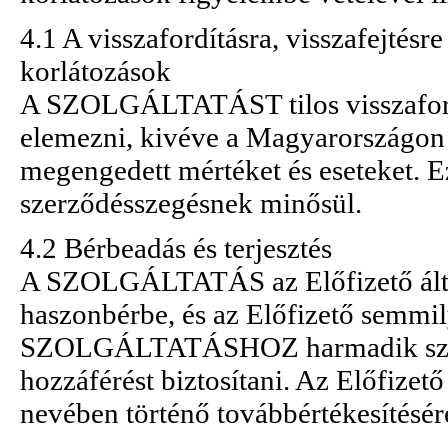
4.1 A visszafordításra, visszafejtésr
korlátozások
A SZOLGÁLTATÁST tilos visszafordíta
elemezni, kivéve a Magyarországon 
megengedett mértéket és eseteket. E
szerződésszegésnek minősül.
4.2 Bérbeadás és terjesztés
A SZOLGÁLTATÁS az Előfizető álta
haszonbérbe, és az Előfizető semmi
SZOLGÁLTATÁSHOZ harmadik személ
hozzáférést biztosítani. Az Előfiz
nevében történő továbbértékesítésére