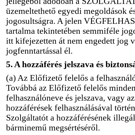
jellegéből adódóan a SZOLGÁLTATÁS
üzemeltethető egyedi megoldások é
jogosultságra. A jelen VÉGFELH
tartalma tekintetében semmiféle jogo
itt kifejezetten át nem engedett jog
jogfenntartással él.
5. A hozzáférés jelszava és biztons
(a) Az Előfizető felelős a felhasznál
Továbbá az Előfizető felelős minden
felhasználóneve és jelszava, vagy az 
hozzáférések felhasználásával történt
Szolgáltatót a hozzáférésének illegá
bárminemű megsértéséről.