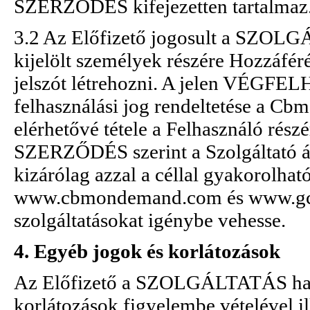
SZERZŐDÉS kifejezetten tartalmaz
3.2 Az Előfizető jogosult a SZOLGÁ
kijelölt személyek részére Hozzáféré
jelszót létrehozni. A jelen VÉG
felhasználási jog rendeltetése a C
elérhetővé tétele a Felhasználó r
SZERZŐDÉS szerint a Szolgáltató álta
kizárólag azzal a céllal gyakorolhat
www.cbmondemand.com és www.gcbm
szolgáltatásokat igénybe vehesse.
4. Egyéb jogok és korlátozások
Az Előfizető a SZOLGÁLTATÁS haszn
korlátozások figyelembe vételével ill