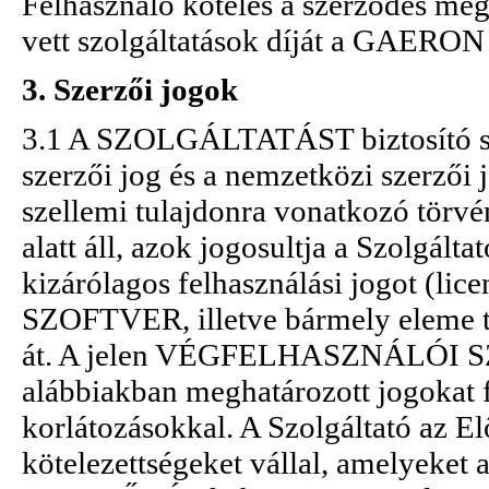
Felhasználó köteles a szerződés me
vett szolgáltatások díját a GAERON 
3. Szerzői jogok
3.1 A SZOLGÁLTATÁST biztosító s
szerzői jog és a nemzetközi szerzői
szellemi tulajdonra vonatkozó tör
alatt áll, azok jogosultja a Szolgá
kizárólagos felhasználási jogot (lice
SZOFTVER, illetve bármely eleme tu
át. A jelen VÉGFELHASZNÁLÓI SZE
alábbiakban meghatározott jogokat f
korlátozásokkal. A Szolgáltató az E
kötelezettségeket vállal, amelye