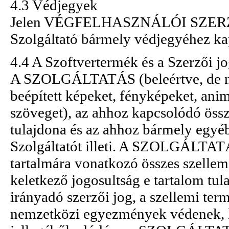
4.3 Védjegyek
Jelen VÉGFELHASZNÁLÓI SZERZŐD
Szolgáltató bármely védjegyéhez ka
4.4 A Szoftvertermék és a Szerzői j
A SZOLGÁLTATÁS (beleértve, de
beépített képeket, fényképeket, anim
szöveget), az ahhoz kapcsolódó öss
tulajdona és az ahhoz bármely egyé
Szolgáltatót illeti. A SZOLGÁLTATÁ
tartalmára vonatkozó összes szelle
keletkező jogosultság e tartalom tul
irányadó szerzői jog, a szellemi te
nemzetközi egyezmények védenek,