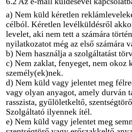
6.2 Az e-mail küldésével kapcsolatb
a) Nem küld kéretlen reklámlevelek
célból. Kéretlen levélküldésről akk
levelet, aki nem tett a számára tört
nyilatkozatot még az első számára va
b) Nem használja a szolgáltatást tör
c) Nem zaklat, fenyeget, nem okoz 
személy(ek)nek.
d) Nem küld vagy jelentet meg félreé
vagy olyan anyagot, amely durván t
rasszista, gyűlöletkeltő, szentségtör
Szolgáltató ilyennek ítél.
e) Nem küld vagy jelentet meg semmi
szentségtörő vagy erőszakkeltő anya