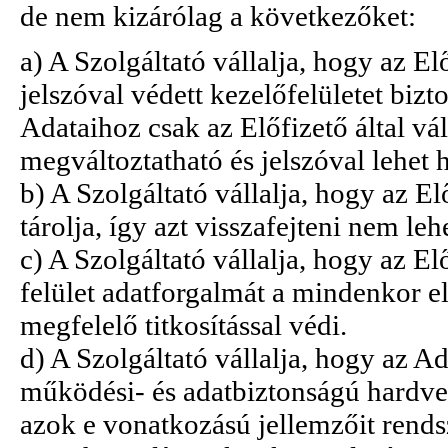
de nem kizárólag a következőket:
a) A Szolgáltató vállalja, hogy az E
jelszóval védett kezelőfelületet bizt
Adataihoz csak az Előfizető által vá
megváltoztatható és jelszóval lehet 
b) A Szolgáltató vállalja, hogy az El
tárolja, így azt visszafejteni nem leh
c) A Szolgáltató vállalja, hogy az El
felület adatforgalmát a mindenkor el
megfelelő titkosítással védi.
d) A Szolgáltató vállalja, hogy az A
működési- és adatbiztonságú hardver
azok e vonatkozású jellemzőit rendsz