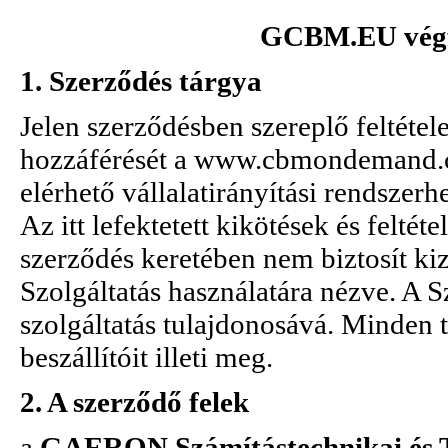
GCBM.EU végfe
1. Szerződés tárgya
Jelen szerződésben szereplő feltéte
hozzáférését a www.cbmondemand.
elérhető vállalatirányítási rends
Az itt lefektetett kikötések és felt
szerződés keretében nem biztosít ki
Szolgáltatás használatára nézve. A S
szolgáltatás tulajdonosává. Minden 
beszállítóit illeti meg.
2. A szerződő felek
a
GAERON Számítástechnikai és T