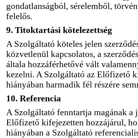
gondatlanságból, sérelemből, törvén
felelős.
9. Titoktartási kötelezettség
A Szolgáltató köteles jelen szerződé
közvetlenül kapcsolatos, a szerződés
általa hozzáférhetővé vált valamenn
kezelni. A Szolgáltató az Előfizető k
hiányában harmadik fél részére sem
10. Referencia
A Szolgáltató fenntartja magának a j
Előfizető kifejezetten hozzájárul, hog
hiányában a Szolgáltató referenciali