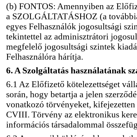
(b) FONTOS: Amennyiben az Előfizet
a SZOLGÁLTATÁSHOZ (a továbbiakba
egyes Felhasználók jogosultsági szin
tekintettel az adminisztrátori jogos
megfelelő jogosultsági szintek kiadá
Felhasználóra hárítja.
6. A Szolgáltatás használatának sz
6.1 Az Előfizető kötelezettséget váll
során, hogy betartja a jelen szerződés
vonatkozó törvényeket, kifejezetten 
CVIII. Törvény az elektronikus kere
információs társadalommal összefügg