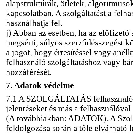
alapstruktúrák, ötletek, algorit
kapcsolatban. A szolgáltatást a felhas
használhatja fel.
j) Abban az esetben, ha az előfizető
megsérti, súlyos szerződésszegést kö
a jogot, hogy értesítéssel vagy anél
felhasználó szolgáltatáshoz vagy b
hozzáférését.
7. Adatok védelme
7.1 A SZOLGÁLTATÁS felhasználói in
jelentéseket és más a felhasználóval
(A továbbiakban: ADATOK). A Szolgá
feldolgozása során a tőle elvárható 