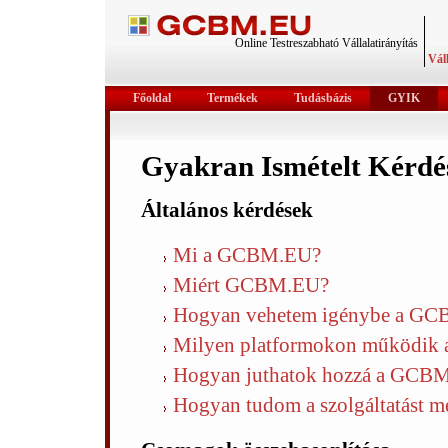
Online Testreszabható Vállalatirányítás
Váll
Főoldal
Termékek
Tudásbázis
GYIK
Gyakran Ismételt Kérdé
Általános kérdések
Mi a GCBM.EU?
Miért GCBM.EU?
Hogyan vehetem igénybe a GCB
Milyen platformokon működik 
Hogyan juthatok hozzá a GCBM.
Hogyan tudom a szolgáltatást me