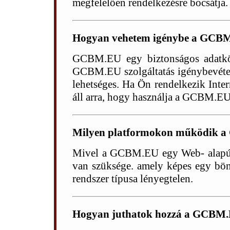
megfelelően rendelkezésre bocsátja.
Hogyan vehetem igénybe a GCBM.
GCBM.EU egy biztonságos adatköz
GCBM.EU szolgáltatás igénybevétele
lehetséges. Ha Ön rendelkezik Inter
áll arra, hogy használja a GCBM.EU 
Milyen platformokon működik a
Mivel a GCBM.EU egy Web- alapú s
van szüksége. amely képes egy böng
rendszer típusa lényegtelen.
Hogyan juthatok hozzá a GCBM.E